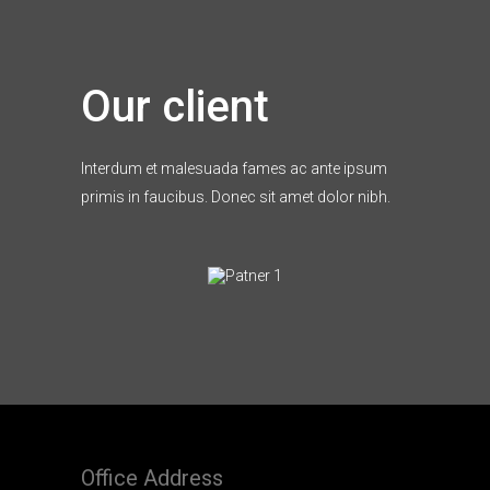
Our client
Interdum et malesuada fames ac ante ipsum
primis in faucibus. Donec sit amet dolor nibh.
Office
Address