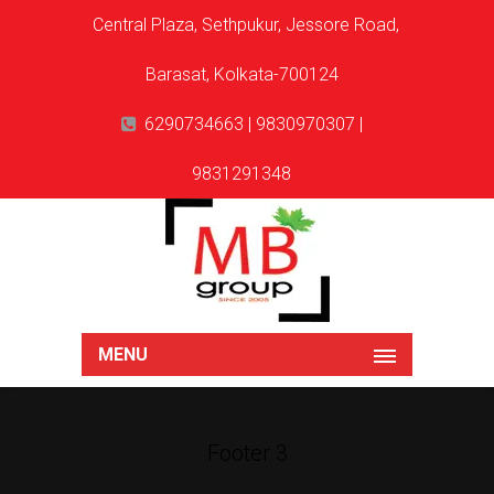
Central Plaza, Sethpukur, Jessore Road,
Barasat, Kolkata-700124
6290734663 | 9830970307 |
9831291348
MENU
Footer 3